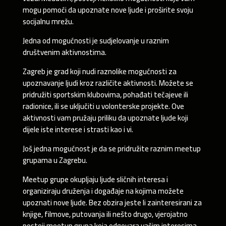
mogu pomoći da upoznate nove ljude i proširite svoju
socijalnu mrežu.
Jedna od mogućnosti je sudjelovanje u raznim
društvenim aktivnostima.
Zagreb je grad koji nudi raznolike mogućnosti za
upoznavanje ljudi kroz različite aktivnosti. Možete se
pridružiti sportskim klubovima, pohađati tečajeve ili
radionice, ili se uključiti u volonterske projekte. Ove
aktivnosti vam pružaju priliku da upoznate ljude koji
dijele iste interese i strasti kao i vi.
Još jedna mogućnost je da se pridružite raznim meetup
grupama u Zagrebu.
Meetup grupe okupljaju ljude sličnih interesa i
organiziraju druženja i događaje na kojima možete
upoznati nove ljude. Bez obzira jeste li zainteresirani za
knjige, filmove, putovanja ili nešto drugo, vjerojatno
postoji meetup grupa koja odgovara vašim interesima.