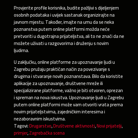
Provjerite profile korisnika, budite pažljivi s dijeljenjem
osobnih podataka i uvijek sastanak organizirajte na
javnom mjestu. Također, imajte na umu da se neka
poznanstva putem online platformi možda neće
pretvoriti u dugotrajna prijateljstva, ali to ne znači da ne
možete uživati u razgovorima i druženju s novim
ljudima.
U zaključku, online platforme za upoznavanje ljudi u
Zagrebu pružaju praktičan način za povezivanje s
drugima i stvaranje novih poznanstava. Bilo da koristite
aplikacije za upoznavanje, društvene mreže ili
specijalizirane platforme, važno je biti otvoren, oprezan
i spreman na nova iskustva. Upoznavanje ljudi u Zagrebu
putem online platformi može vam otvoriti vrata prema
novim prijateljstvima, zajedničkim interesima i
nezaboravnim iskustvima.
Tagovi:
Drugarstvo
,
Društvene aktivnosti
,
Novi prijatelji
,
primjer
,
Zagrebačka scena