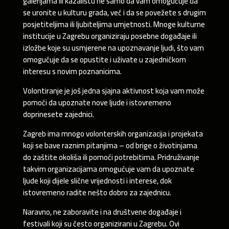
galerijama ili kazalištu ne samo da vam omogućuje da
se uronite u kulturu grada, već i da se povežete s drugim
posjetiteljima ili ljubiteljima umjetnosti. Mnoge kulturne
institucije u Zagrebu organiziraju posebne događaje ili
izložbe koje su usmjerene na upoznavanje ljudi, što vam
omogućuje da se opustite i uživate u zajedničkom
interesu s novim poznanicima.
Volontiranje je još jedna sjajna aktivnost koja vam može
pomoći da upoznate nove ljude i istovremeno
doprinesete zajednici.
Zagreb ima mnogo volonterskih organizacija i projekata
koji se bave raznim pitanjima – od brige o životinjama
do zaštite okoliša ili pomoći potrebitima. Pridruživanje
takvim organizacijama omogućuje vam da upoznate
ljude koji dijele slične vrijednosti i interese, dok
istovremeno radite nešto dobro za zajednicu.
Naravno, ne zaboravite i na društvene događaje i
festivali koji su često organizirani u Zagrebu. Ovi