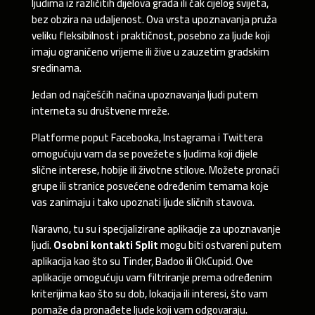
ljudima iz različitih dijelova grada ili čak cijelog svijeta,
bez obzira na udaljenost. Ova vrsta upoznavanja pruža
veliku fleksibilnost i praktičnost, posebno za ljude koji
imaju ograničeno vrijeme ili žive u zauzetim gradskim
sredinama.
Jedan od najčešćih načina upoznavanja ljudi putem
interneta su društvene mreže.
Platforme poput Facebooka, Instagrama i Twittera
omogućuju vam da se povežete s ljudima koji dijele
slične interese, hobije ili životne stilove. Možete pronaći
grupe ili stranice posvećene određenim temama koje
vas zanimaju i tako upoznati ljude sličnih stavova.
Naravno, tu su i specijalizirane aplikacije za upoznavanje
ljudi.
Osobni kontakti Split
mogu biti ostvareni putem
aplikacija kao što su Tinder, Badoo ili OkCupid. Ove
aplikacije omogućuju vam filtriranje prema određenim
kriterijima kao što su dob, lokacija ili interesi, što vam
pomaže da pronađete ljude koji vam odgovaraju.