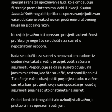
specijalizirane za upoznavanje ljudi, koje omogućuju
filtriranje prema interesima, dobi ili lokaciji.
Osobni
kontakti Split
mogu biti prilika za upoznavanje ljudi izvan
vaše uobičajene svakodnevice i proširenje društvenog
kruga na globalnoj razini.
No uvijek je važno biti oprezan i provjeriti autentičnost
profila prije nego što se odlučite za susret s
nepoznatom osobom.
Kada se odlučite za susret s nepoznatom osobom iz
osobnih kontakata, važno je uvijek voditi računa o
sigurnosti. Preporučuje se da se susreti odvijaju na
javnim mjestima, kao što su kafići, restorani ili parkovi.
Također je važno obavijestiti povjerljivu osobu o vašem
susretu, kao i provjeriti svoje samopouzdanje i osjećaj
sigurnosti prije nego što pristanete na susret.
Osobni kontakti mogu biti vrlo uzbudljivi, ali važno je
pristupiti im s oprezom i pažnjom.