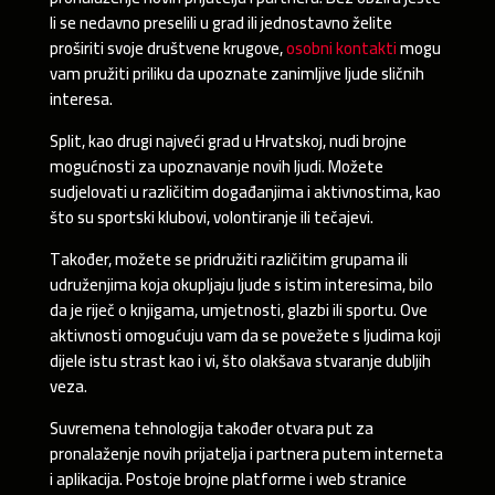
li se nedavno preselili u grad ili jednostavno želite
proširiti svoje društvene krugove,
osobni kontakti
mogu
vam pružiti priliku da upoznate zanimljive ljude sličnih
interesa.
Split, kao drugi najveći grad u Hrvatskoj, nudi brojne
mogućnosti za upoznavanje novih ljudi. Možete
sudjelovati u različitim događanjima i aktivnostima, kao
što su sportski klubovi, volontiranje ili tečajevi.
Također, možete se pridružiti različitim grupama ili
udruženjima koja okupljaju ljude s istim interesima, bilo
da je riječ o knjigama, umjetnosti, glazbi ili sportu. Ove
aktivnosti omogućuju vam da se povežete s ljudima koji
dijele istu strast kao i vi, što olakšava stvaranje dubljih
veza.
Suvremena tehnologija također otvara put za
pronalaženje novih prijatelja i partnera putem interneta
i aplikacija. Postoje brojne platforme i web stranice