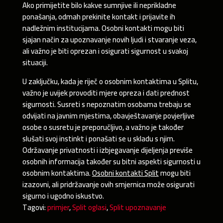
Ako primijetite bilo kakve sumnjive ili neprikladne
ponašanja, odmah prekinite kontakt i prijavite ih
nadležnim institucijama. Osobni kontakti mogu biti
sjajan način za upoznavanje novih ljudi i stvaranje veza,
ali važno je biti oprezan i osigurati sigurnost u svakoj
situaciji.
U zaključku, kada je riječ o osobnim kontaktima u Splitu,
važno je uvijek provoditi mjere opreza i dati prednost
sigurnosti. Susreti s nepoznatim osobama trebaju se
odvijati na javnim mjestima, obavještavanje povjerljive
osobe o susretu je preporučljivo, a važno je također
slušati svoj instinkt i ponašati se u skladu s njim.
Održavanje privatnosti i izbjegavanje dijeljenja previše
osobnih informacija također su bitni aspekti sigurnosti u
osobnim kontaktima.
Osobni kontakti Split
mogu biti
izazovni, ali pridržavanje ovih smjernica može osigurati
sigurno i ugodno iskustvo.
Tagovi:
primjer
,
Split oglasi
,
Split upoznavanje