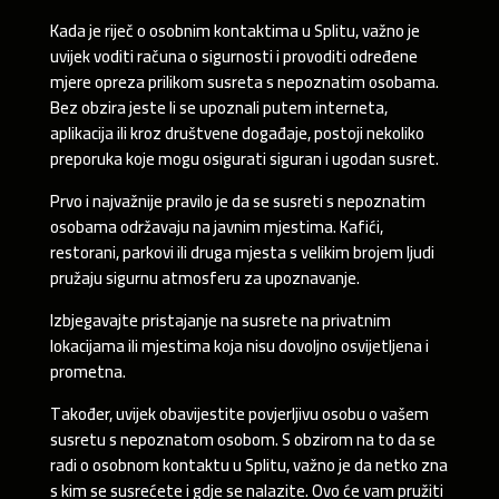
Kada je riječ o osobnim kontaktima u Splitu, važno je
uvijek voditi računa o sigurnosti i provoditi određene
mjere opreza prilikom susreta s nepoznatim osobama.
Bez obzira jeste li se upoznali putem interneta,
aplikacija ili kroz društvene događaje, postoji nekoliko
preporuka koje mogu osigurati siguran i ugodan susret.
Prvo i najvažnije pravilo je da se susreti s nepoznatim
osobama održavaju na javnim mjestima. Kafići,
restorani, parkovi ili druga mjesta s velikim brojem ljudi
pružaju sigurnu atmosferu za upoznavanje.
Izbjegavajte pristajanje na susrete na privatnim
lokacijama ili mjestima koja nisu dovoljno osvijetljena i
prometna.
Također, uvijek obavijestite povjerljivu osobu o vašem
susretu s nepoznatom osobom. S obzirom na to da se
radi o osobnom kontaktu u Splitu, važno je da netko zna
s kim se susrećete i gdje se nalazite. Ovo će vam pružiti