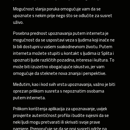
Mogućnost slanja poruka omogućuje vam da se
upoznate s nekim prije nego što se odlučite za susret
uživo.
Posebna prednost upoznavanja putem interneta je
mogućnost da se uspostavi veza s ljudima koji inače ne
bi bili dostupni u vašem svakodnevnom životu. Putem
interneta možete stupiti u kontakt s ljudima iz Splita i
upoznati ljude različitih pozadina, interesa i kultura. To
može biti izuzetno obogaćujuće iskustvo, jer vam
omogućuje da steknete nova znanja i perspektive.
Međutim, kao i kod svih vrsta upoznavanja, važno je biti
oprezan prilikom susreta s nepoznatim osobama
putem interneta.
Prilikom korištenja aplikacija za upoznavanje, uvijek
provjerite autentičnost profila i budite svjesni da se
neki ljudi mogu pretvarati ili skrivati svoje prave
namjere. Preporučuje se da se prvi susreti održe na