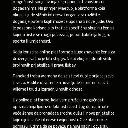
mogućnost sudjelovanja u grupnim aktivnostima i
događanjima. Na primjer, Meetup je platforma koja
okuplja ljude sličnih interesa i organizira različite
događaje putem kojih možete upoznati nove ljude. Ovo
je posebno korisno ako tražite specifičnu skupinu žena s
kojima biste se mogli povezati, poput ljubitelja knjiga,
sporta ili umjetnosti.
Kada koristite online platforme za upoznavanje žena za
druženje, važno je biti strpljiv. Ne očekujte odmah velik
broj novih prijateljica ili pravu ljubav.
Ponekad treba vremena da se stvori dublje prijateljstvo
ili veza. Budite otvoreni za nove ljude i spremni uložiti
vrijeme i trud u izgradnju novih odnosa.
Uz online platforme, koje vam pružaju mogućnost
upoznavanja ljudi iz udobnosti vlastitog doma, imate
veće šanse da pronađete srodnu dušu ili nove prijateljice
koje dijele vaše interese i vrijednosti. Ove platforme
pomažu ljudima da se povežu na novi način i otvaraju