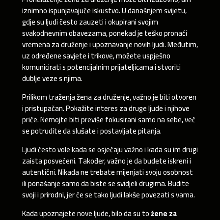
iznimno ispunjavajuće iskustvo. U današnjem svijetu,
gdje su ljudi često zauzeti i okupirani svojim
svakodnevnim obavezama, ponekad je teško pronaći
vremena za druženje i upoznavanje novih ljudi. Međutim,
uz određene savjete i trikove, možete uspješno
komunicirati s potencijalnim prijateljicama i stvoriti
dublje veze s njima.
Prilikom traženja žena za druženje, važno je biti otvoren
i pristupačan. Pokažite interes za druge ljude i njihove
priče. Nemojte biti previše fokusirani samo na sebe, već
se potrudite da slušate i postavljate pitanja.
Ljudi često vole kada se osjećaju važno i kada su im drugi
zaista posvećeni. Također, važno je da budete iskreni i
autentični. Nikada ne trebate mijenjati svoju osobnost
ili ponašanje samo da biste se svidjeli drugima. Budite
svoji i prirodni, jer će se tako ljudi lakše povezati s vama.
Kada upoznajete nove ljude, bilo da su to
žene za