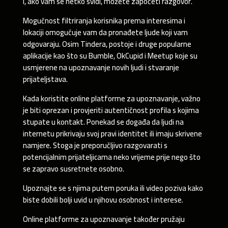
i, ako vam se netko svidi, možete započeti razgovor.
Mogućnost filtriranja korisnika prema interesima i
lokaciji omogućuje vam da pronađete ljude koji vam
odgovaraju. Osim Tindera, postoje i druge popularne
aplikacije kao što su Bumble, OkCupid i Meetup koje su
usmjerene na upoznavanje novih ljudi i stvaranje
prijateljstava.
Kada koristite online platforme za upoznavanje, važno
je biti oprezan i provjeriti autentičnost profila s kojima
stupate u kontakt. Ponekad se događa da ljudi na
internetu prikrivaju svoj pravi identitet ili imaju skrivene
namjere. Stoga je preporučljivo razgovarati s
potencijalnim prijateljicama neko vrijeme prije nego što
se zapravo susretnete osobno.
Upoznajte se s njima putem poruka ili video poziva kako
biste dobili bolji uvid u njihovu osobnost i interese.
Online platforme za upoznavanje također pružaju