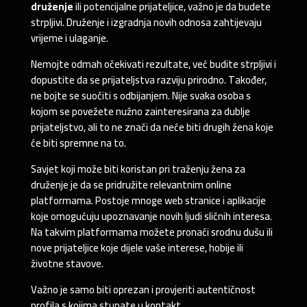
druženje
ili potencijalne prijateljice, važno je da budete
strpljivi. Druženje i izgradnja novih odnosa zahtijevaju
vrijeme i ulaganje.
Nemojte odmah očekivati rezultate, već budite strpljivi i
dopustite da se prijateljstva razviju prirodno. Također,
ne bojte se suočiti s odbijanjem. Nije svaka osoba s
kojom se povežete nužno zainteresirana za dublje
prijateljstvo, ali to ne znači da neće biti drugih žena koje
će biti spremne na to.
Savjet koji može biti koristan pri traženju žena za
druženje je da se pridružite relevantnim online
platformama. Postoje mnoge web stranice i aplikacije
koje omogućuju upoznavanje novih ljudi sličnih interesa.
Na takvim platformama možete pronaći srodnu dušu ili
nove prijateljice koje dijele vaše interese, hobije ili
životne stavove.
Važno je samo biti oprezan i provjeriti autentičnost
profila s kojima stupate u kontakt.