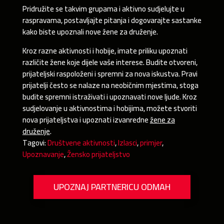
Pridružite se takvim grupama i aktivno sudjelujte u
raspravama, postavljajte pitanja i dogovarajte sastanke
kako biste upoznali nove žene za druženje.
Kroz razne aktivnosti i hobije, imate priliku upoznati
različite žene koje dijele vaše interese. Budite otvoreni,
prijateljski raspoloženi i spremni za nova iskustva. Pravi
prijatelji često se nalaze na neobičnim mjestima, stoga
budite spremni istraživati i upoznavati nove ljude. Kroz
sudjelovanje u aktivnostima i hobijima, možete stvoriti
nova prijateljstva i upoznati izvanredne
žene za
druženje
.
Tagovi:
Društvene aktivnosti
,
Izlasci
,
primjer
,
Upoznavanje
,
Žensko prijateljstvo
UPOZNAJ PARTNERICU ODMAH