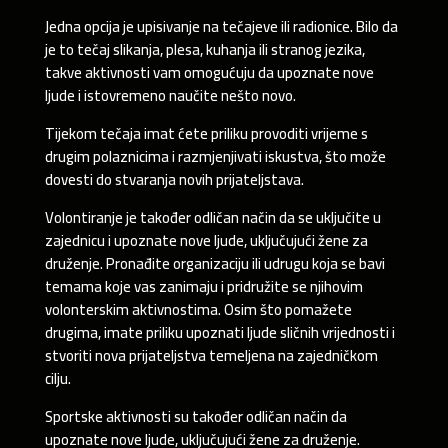
Jedna opcija je upisivanje na tečajeve ili radionice. Bilo da
je to tečaj slikanja, plesa, kuhanja ili stranog jezika,
takve aktivnosti vam omogućuju da upoznate nove
ljude i istovremeno naučite nešto novo.
Tijekom tečaja imat ćete priliku provoditi vrijeme s
drugim polaznicima i razmjenjivati iskustva, što može
dovesti do stvaranja novih prijateljstava.
Volontiranje je također odličan način da se uključite u
zajednicu i upoznate nove ljude, uključujući žene za
druženje. Pronađite organizaciju ili udrugu koja se bavi
temama koje vas zanimaju i pridružite se njihovim
volonterskim aktivnostima. Osim što pomažete
drugima, imate priliku upoznati ljude sličnih vrijednosti i
stvoriti nova prijateljstva temeljena na zajedničkom
cilju.
Sportske aktivnosti su također odličan način da
upoznate nove ljude, uključujući žene za druženje.