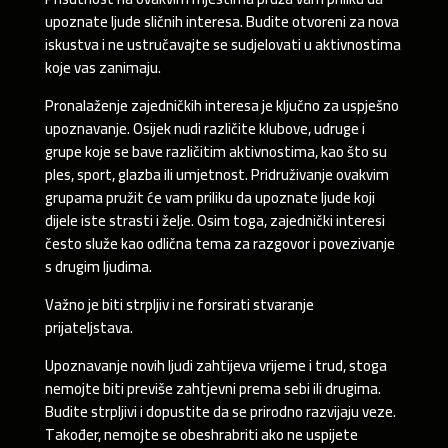
upoznate ljude sličnih interesa. Budite otvoreni za nova
iskustva i ne ustručavajte se sudjelovati u aktivnostima
koje vas zanimaju.
Pronalaženje zajedničkih interesa je ključno za uspješno
upoznavanje. Osijek nudi različite klubove, udruge i
grupe koje se bave različitim aktivnostima, kao što su
ples, sport, glazba ili umjetnost. Pridruživanje ovakvim
grupama pružit će vam priliku da upoznate ljude koji
dijele iste strasti i želje. Osim toga, zajednički interesi
često služe kao odlična tema za razgovor i povezivanje
s drugim ljudima.
Važno je biti strpljiv i ne forsirati stvaranje
prijateljstava.
Upoznavanje novih ljudi zahtijeva vrijeme i trud, stoga
nemojte biti previše zahtjevni prema sebi ili drugima.
Budite strpljivi i dopustite da se prirodno razvijaju veze.
Također, nemojte se obeshrabriti ako ne uspijete