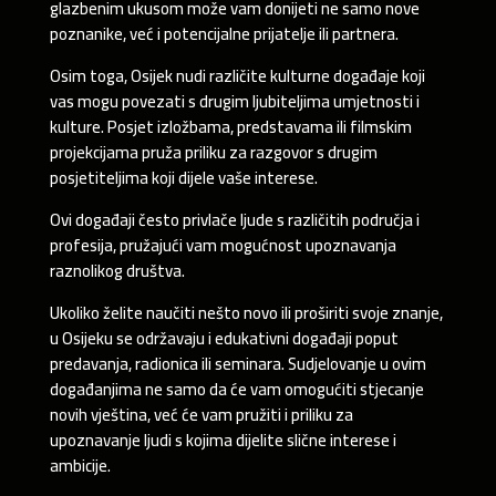
glazbenim ukusom može vam donijeti ne samo nove
poznanike, već i potencijalne prijatelje ili partnera.
Osim toga, Osijek nudi različite kulturne događaje koji
vas mogu povezati s drugim ljubiteljima umjetnosti i
kulture. Posjet izložbama, predstavama ili filmskim
projekcijama pruža priliku za razgovor s drugim
posjetiteljima koji dijele vaše interese.
Ovi događaji često privlače ljude s različitih područja i
profesija, pružajući vam mogućnost upoznavanja
raznolikog društva.
Ukoliko želite naučiti nešto novo ili proširiti svoje znanje,
u Osijeku se održavaju i edukativni događaji poput
predavanja, radionica ili seminara. Sudjelovanje u ovim
događanjima ne samo da će vam omogućiti stjecanje
novih vještina, već će vam pružiti i priliku za
upoznavanje ljudi s kojima dijelite slične interese i
ambicije.