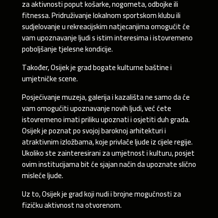
za aktivnosti poput košarke, nogometa, odbojke ili
fitnessa. Pridruživanje lokalnom sportskom klubu ili
sudjelovanje u rekreacijskim natjecanjima omogućit će
vam upoznavanje ljudi s istim interesima i istovremeno
poboljšanje tjelesne kondicije.
Također, Osijek je grad bogate kulturne baštine i
umjetničke scene.
Posjećivanje muzeja, galerija i kazališta ne samo da će
vam omogućiti upoznavanje novih ljudi, već ćete
istovremeno imati priliku upoznati i osjetiti duh grada.
Osijek je poznat po svojoj baroknoj arhitekturi i
atraktivnim izložbama, koje privlače ljude iz cijele regije.
Ukoliko ste zainteresirani za umjetnost i kulturu, posjet
ovim institucijama bit će sjajan način da upoznate slično
misleće ljude.
Uz to, Osijek je grad koji nudi i brojne mogućnosti za
fizičku aktivnost na otvorenom.