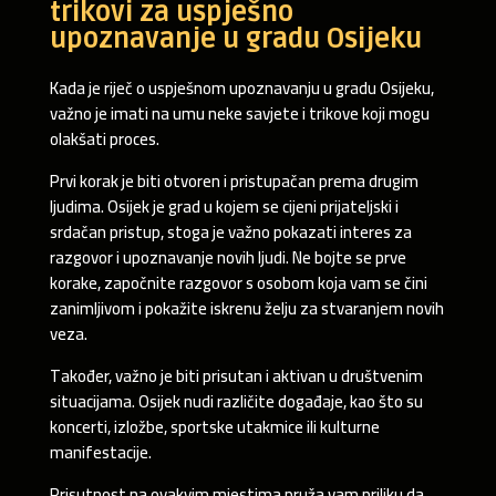
trikovi za uspješno
upoznavanje u gradu Osijeku
Kada je riječ o uspješnom upoznavanju u gradu Osijeku,
važno je imati na umu neke savjete i trikove koji mogu
olakšati proces.
Prvi korak je biti otvoren i pristupačan prema drugim
ljudima. Osijek je grad u kojem se cijeni prijateljski i
srdačan pristup, stoga je važno pokazati interes za
razgovor i upoznavanje novih ljudi. Ne bojte se prve
korake, započnite razgovor s osobom koja vam se čini
zanimljivom i pokažite iskrenu želju za stvaranjem novih
veza.
Također, važno je biti prisutan i aktivan u društvenim
situacijama. Osijek nudi različite događaje, kao što su
koncerti, izložbe, sportske utakmice ili kulturne
manifestacije.
Prisutnost na ovakvim mjestima pruža vam priliku da