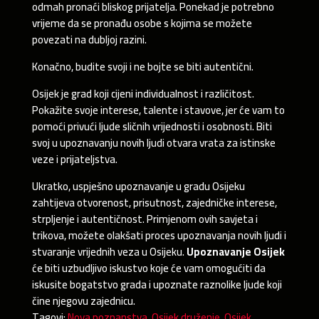
odmah pronaći bliskog prijatelja. Ponekad je potrebno
vrijeme da se pronađu osobe s kojima se možete
povezati na dubljoj razini.
Konačno, budite svoji i ne bojte se biti autentični.
Osijek je grad koji cijeni individualnost i različitost.
Pokažite svoje interese, talente i stavove, jer će vam to
pomoći privući ljude sličnih vrijednosti i osobnosti. Biti
svoj u upoznavanju novih ljudi otvara vrata za istinske
veze i prijateljstva.
Ukratko, uspješno upoznavanje u gradu Osijeku
zahtijeva otvorenost, prisutnost, zajedničke interese,
strpljenje i autentičnost. Primjenom ovih savjeta i
trikova, možete olakšati proces upoznavanja novih ljudi i
stvaranje vrijednih veza u Osijeku.
Upoznavanje Osijek
će biti uzbudljivo iskustvo koje će vam omogućiti da
iskusite bogatstvo grada i upoznate raznolike ljude koji
čine njegovu zajednicu.
Tagovi:
Nova poznanstva
,
Osijek druženje
,
Osijek