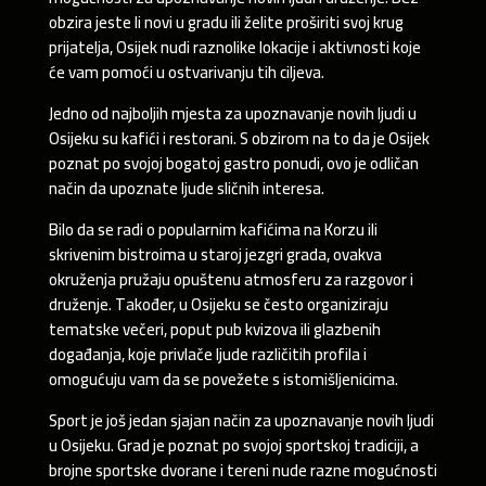
obzira jeste li novi u gradu ili želite proširiti svoj krug
prijatelja, Osijek nudi raznolike lokacije i aktivnosti koje
će vam pomoći u ostvarivanju tih ciljeva.
Jedno od najboljih mjesta za upoznavanje novih ljudi u
Osijeku su kafići i restorani. S obzirom na to da je Osijek
poznat po svojoj bogatoj gastro ponudi, ovo je odličan
način da upoznate ljude sličnih interesa.
Bilo da se radi o popularnim kafićima na Korzu ili
skrivenim bistroima u staroj jezgri grada, ovakva
okruženja pružaju opuštenu atmosferu za razgovor i
druženje. Također, u Osijeku se često organiziraju
tematske večeri, poput pub kvizova ili glazbenih
događanja, koje privlače ljude različitih profila i
omogućuju vam da se povežete s istomišljenicima.
Sport je još jedan sjajan način za upoznavanje novih ljudi
u Osijeku. Grad je poznat po svojoj sportskoj tradiciji, a
brojne sportske dvorane i tereni nude razne mogućnosti