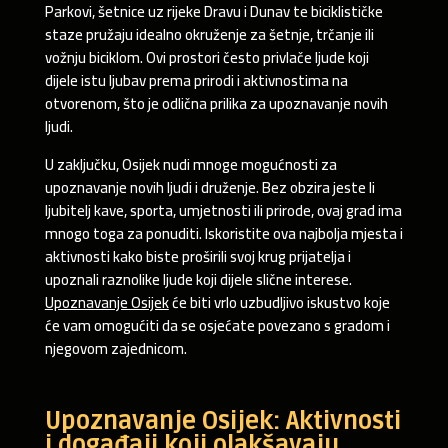
Parkovi, šetnice uz rijeke Dravu i Dunav te biciklističke
staze pružaju idealno okruženje za šetnje, trčanje ili
vožnju biciklom. Ovi prostori često privlače ljude koji
dijele istu ljubav prema prirodi i aktivnostima na
otvorenom, što je odlična prilika za upoznavanje novih
ljudi.
U zaključku, Osijek nudi mnoge mogućnosti za
upoznavanje novih ljudi i druženje. Bez obzira jeste li
ljubitelj kave, sporta, umjetnosti ili prirode, ovaj grad ima
mnogo toga za ponuditi. Iskoristite ova najbolja mjesta i
aktivnosti kako biste proširili svoj krug prijatelja i
upoznali raznolike ljude koji dijele slične interese.
Upoznavanje Osijek
će biti vrlo uzbudljivo iskustvo koje
će vam omogućiti da se osjećate povezano s gradom i
njegovom zajednicom.
Upoznavanje Osijek: Aktivnosti
i događaji koji olakšavaju