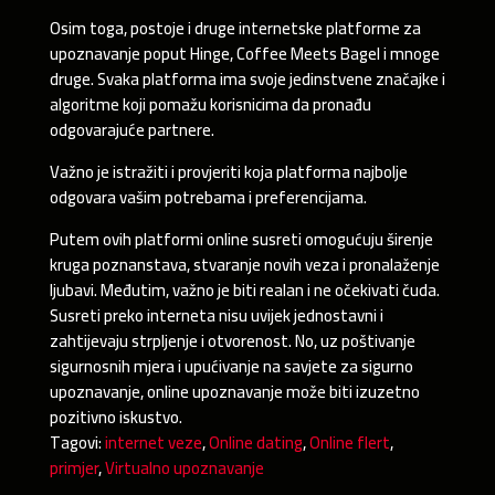
Osim toga, postoje i druge internetske platforme za
upoznavanje poput Hinge, Coffee Meets Bagel i mnoge
druge. Svaka platforma ima svoje jedinstvene značajke i
algoritme koji pomažu korisnicima da pronađu
odgovarajuće partnere.
Važno je istražiti i provjeriti koja platforma najbolje
odgovara vašim potrebama i preferencijama.
Putem ovih platformi online susreti omogućuju širenje
kruga poznanstava, stvaranje novih veza i pronalaženje
ljubavi. Međutim, važno je biti realan i ne očekivati ​​čuda.
Susreti preko interneta nisu uvijek jednostavni i
zahtijevaju strpljenje i otvorenost. No, uz poštivanje
sigurnosnih mjera i upućivanje na savjete za sigurno
upoznavanje, online upoznavanje može biti izuzetno
pozitivno iskustvo.
Tagovi:
internet veze
,
Online dating
,
Online flert
,
primjer
,
Virtualno upoznavanje