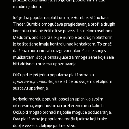
mladim ljudima.
Još jedna popularna platforma je Bumble. Slično kao i
Tinder, Bumble omogućava pregledavanje profila drugih
korisnika i odabir želite li se povezati s nekom osobom.
Međutim, ono što razlikuje Bumble od drugih platformi
je to što žene imaju kontrolu nad kontaktom. To znači
da žena mora inicirati razgovor nakon što se spoji s
muškarcem, što je osnažujuće za mnoge žene koje žele
biti aktivne u procesu upoznavanja.
OkCupid je još jedna popularna platforma za
upoznavanje online
koja se ističe po svojem detaljnom
sustavu uparivanja.
Korisnici moraju popuniti opsežan upitnik o svojim
interesima, vrijednostima i preferencijama kako bi
OkCupid mogao pronaći najbolje moguće podudaranja.
Ova platforma je popularna među ljudima koji traže
dublje veze i ozbiljnije partnerstvo.