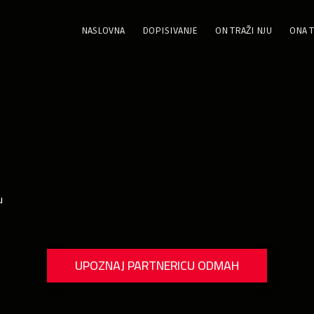
NASLOVNA
DOPISIVANJE
ON TRAŽI NJU
ONA T
u
UPOZNAJ PARTNERICU ODMAH