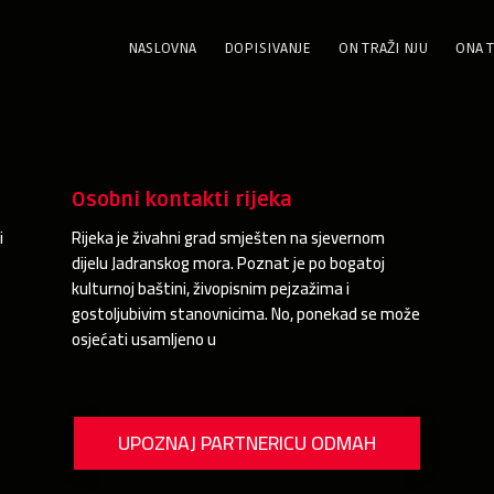
NASLOVNA
DOPISIVANJE
ON TRAŽI NJU
ONA T
Osobni kontakti rijeka
i
Rijeka je živahni grad smješten na sjevernom
dijelu Jadranskog mora. Poznat je po bogatoj
kulturnoj baštini, živopisnim pejzažima i
gostoljubivim stanovnicima. No, ponekad se može
osjećati usamljeno u
UPOZNAJ PARTNERICU ODMAH