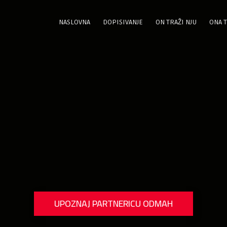
NASLOVNA
DOPISIVANJE
ON TRAŽI NJU
ONA T
UPOZNAJ PARTNERICU ODMAH