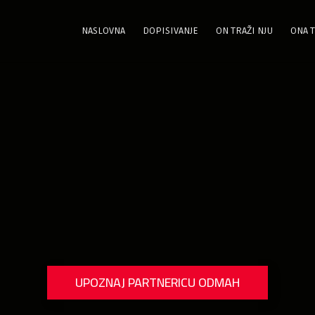
NASLOVNA
DOPISIVANJE
ON TRAŽI NJU
ONA T
UPOZNAJ PARTNERICU ODMAH