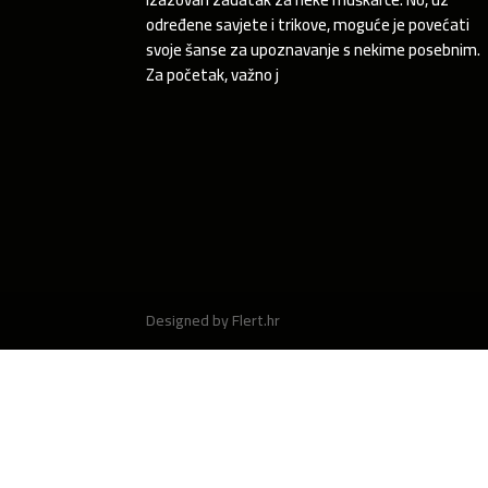
određene savjete i trikove, moguće je povećati
svoje šanse za upoznavanje s nekime posebnim.
Za početak, važno j
Designed by Flert.hr