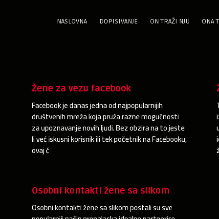
NASLOVNA
DOPISIVANJE
ON TRAŽI NJU
ONA T
Žene za vezu facebook
,
Facebook je danas jedna od najpopularnijih
društvenih mreža koja pruža razne mogućnosti
za upoznavanje novih ljudi. Bez obzira na to jeste
li već iskusni korisnik ili tek početnik na Facebooku,
ovaj č
Osobni kontakti žene sa slikom
Osobni kontakti žene sa slikom postali su sve
popularniji način pronalaska idealne partnerice