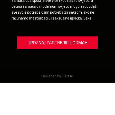
Samaca oba spola je sve više i kod nas i u svijetu, a
većina samaca u modernom svijetu mogu zadovoljiti
sve svoje potrebe osim potreba za seksom, ako ne
računamo masturbaciju i seksualne igračke. Seks
UPOZNAJ PARTNERICU ODMAH
Designed by Flert.hr