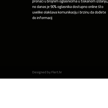
pronaći u brojnim oglasnicima u tiskanom izdanju
no danas je 90% oglasnika dostupno online što
uvelike olakšava komunikaciju i brzinu da dođete
do informacij
Designed by Flert.hr