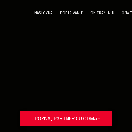
NASLOVNA
DOPISIVANJE
ON TRAŽI NJU
ONA T
UPOZNAJ PARTNERICU ODMAH