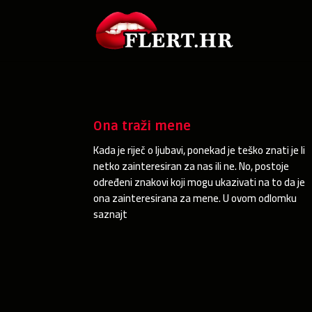
Ona traži mene
Kada je riječ o ljubavi, ponekad je teško znati je li
netko zainteresiran za nas ili ne. No, postoje
određeni znakovi koji mogu ukazivati na to da je
ona zainteresirana za mene. U ovom odlomku
saznajt