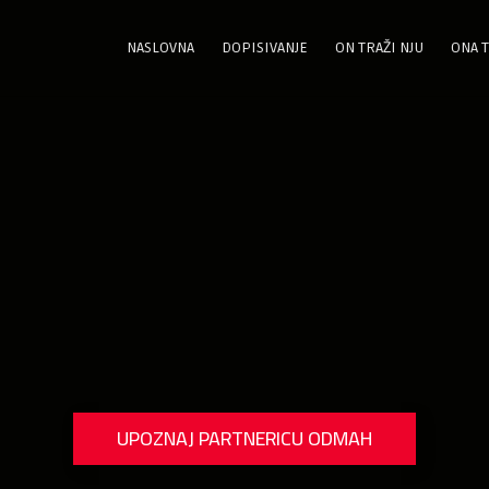
NASLOVNA
DOPISIVANJE
ON TRAŽI NJU
ONA T
UPOZNAJ PARTNERICU ODMAH