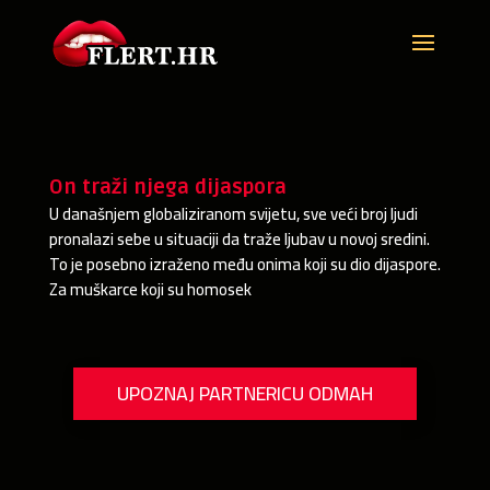
On traži njega dijaspora
U današnjem globaliziranom svijetu, sve veći broj ljudi
pronalazi sebe u situaciji da traže ljubav u novoj sredini.
To je posebno izraženo među onima koji su dio dijaspore.
Za muškarce koji su homosek
UPOZNAJ PARTNERICU ODMAH