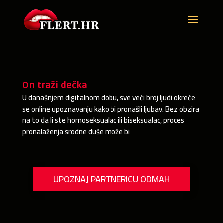
On traži dečka
U današnjem digitalnom dobu, sve veći broj ljudi okreće
se online upoznavanju kako bi pronašli ljubav. Bez obzira
na to da li ste homoseksualac ili biseksualac, proces
pronalaženja srodne duše može bi
UPOZNAJ PARTNERICU ODMAH