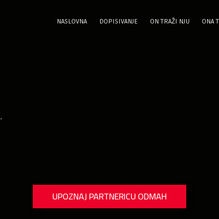
NASLOVNA
DOPISIVANJE
ON TRAŽI NJU
ONA T
.
UPOZNAJ PARTNERICU ODMAH