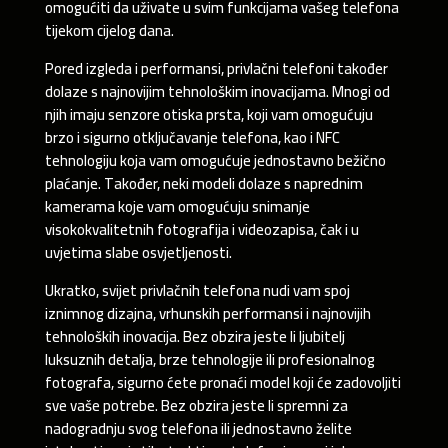
omogućiti da uživate u svim funkcijama vašeg telefona
tijekom cijelog dana.
Pored izgleda i performansi, privlačni telefoni također
dolaze s najnovijim tehnološkim inovacijama. Mnogi od
njih imaju senzore otiska prsta, koji vam omogućuju
brzo i sigurno otključavanje telefona, kao i NFC
tehnologiju koja vam omogućuje jednostavno bežično
plaćanje. Također, neki modeli dolaze s naprednim
kamerama koje vam omogućuju snimanje
visokokvalitetnih fotografija i videozapisa, čak i u
uvjetima slabe osvjetljenosti.
Ukratko, svijet privlačnih telefona nudi vam spoj
iznimnog dizajna, vrhunskih performansi i najnovijih
tehnoloških inovacija. Bez obzira jeste li ljubitelj
luksuznih detalja, brze tehnologije ili profesionalnog
fotografa, sigurno ćete pronaći model koji će zadovoljiti
sve vaše potrebe. Bez obzira jeste li spremni za
nadogradnju svog telefona ili jednostavno želite