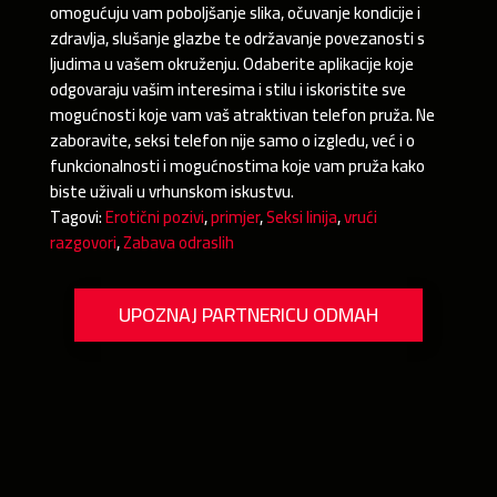
omogućuju vam poboljšanje slika, očuvanje kondicije i
zdravlja, slušanje glazbe te održavanje povezanosti s
ljudima u vašem okruženju. Odaberite aplikacije koje
odgovaraju vašim interesima i stilu i iskoristite sve
mogućnosti koje vam vaš atraktivan telefon pruža. Ne
zaboravite, seksi telefon nije samo o izgledu, već i o
funkcionalnosti i mogućnostima koje vam pruža kako
biste uživali u vrhunskom iskustvu.
Tagovi:
Erotični pozivi
,
primjer
,
Seksi linija
,
vrući
razgovori
,
Zabava odraslih
UPOZNAJ PARTNERICU ODMAH