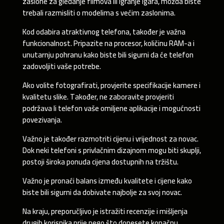
zaslone za gledanje filmova ili igranje igara, možda biste
trebali razmisliti o modelima s većim zaslonima.
Kod odabira atraktivnog telefona, također je važna
funkcionalnost. Pripazite na procesor, količinu RAM-a i
unutarnju pohranu kako biste bili sigurni da će telefon
zadovoljiti vaše potrebe.
Ako volite fotografirati, provjerite specifikacije kamere i
kvalitetu slike. Također, ne zaboravite provjeriti
podržava li telefon vaše omiljene aplikacije i mogućnosti
povezivanja.
Važno je također razmotriti cijenu i vrijednost za novac.
Dok neki telefoni s privlačnim dizajnom mogu biti skuplji,
postoji široka ponuda cijena dostupnih na tržištu.
Važno je pronaći balans između kvalitete i cijene kako
biste bili sigurni da dobivate najbolje za svoj novac.
Na kraju, preporučljivo je istražiti recenzije i mišljenja
drugih korisnika prije nego što donesete konačnu