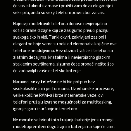
će vas istaknuti iz mase i pružiti vam dozu elegancije i
seksipila, onda su sexy telefoni pravi izbor za vas.
Najnoviji modeli ovih telefona donose nevjerojatno
sofisticirane dizajne koji će zasigurno privući pažnju
svakoga tko ih vidi. Tanki okviri, zakrivljeni zasloni i
elegantne boje samo su neki od elemenata koji čine ove
telefone neodoljivima. Bez obzira tražite li telefon sa
zlatnim detaljima, kristalima ili nevjerojatno glatkim
staklenim površinama, sigurno ćete pronaći nešto što
će zadovoljiti vaše estetske kriterije.
Naravno,
sexy telefon
ne bi bio potpun bez
visokokvalitetnih performansi. Uz vrhunske procesore,
velike količine RAM-a i brze internetske veze, ovi
telefoni pružaju izvrsne mogućnosti za multitasking,
igranje igara i surfanje internetom.
Ne morate se brinuti ni o trajanju baterije jer su mnogi
modeli opremljeni dugotrajnim baterijama koje će vam