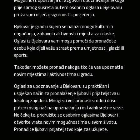
Mogućnost upuštanja u razgovor i upoznavanja nekoga
prije samog susreta putem osobnih oglasa u Bjelovaru
pruža vam osjećaj sigurnosti i povjerenja.
Bjelovar je grad u kojem se nalazi mnogo kulturnih
događanja, zabavnih aktivnosti i mjesta za izlaske.
Oglasi iz Bjelovara vam mogu pomoći da pronađete
osobu koja dijeli vašu strast prema umjetnosti, glazbi ili
sportu.
Također, možete pronaći nekoga tko će vas upoznati s
novim mjestima i aktivnostima u gradu.
Oglasi za upoznavanje u Bjelovaru su praktičan i
uspješan način za pronalaženje ljubavi i prijateljstva u
lokalnoj zajednici. Mnogi su već pronašli srodnu dušu
putem ovog načina upoznavanja i ostvarili sretne veze.
Ne čekajte, pridružite se osobnim oglasima Bjelovar i
otvorite vrata novim mogućnostima u svom životu.
Pronađite ljubav i prijateljstvo koje zaslužujete.