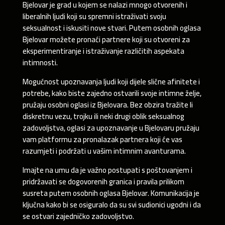
Bjelovar je grad u kojem se nalazi mnogo otvorenih i
liberalnih ljudi koji su spremni istraživati svoju
seksualnost i iskusiti nove stvari. Putem osobnih oglasa
Bjelovar možete pronaći partnere koji su otvoreni za
eksperimentiranje i istraživanje različitih aspekata
intimnosti.
Mogućnost upoznavanja ljudi koji dijele slične afinitete i
potrebe, kako biste zajedno ostvarili svoje intimne želje,
pružaju osobni oglasi iz Bjelovara. Bez obzira tražite li
diskretnu vezu, trojku ili neki drugi oblik seksualnog
zadovoljstva, oglasi za upoznavanje u Bjelovaru pružaju
vam platformu za pronalazak partnera koji će vas
razumjeti i podržati u vašim intimnim avanturama.
Imajte na umu da je važno postupati s poštovanjem i
pridržavati se dogovorenih granica i pravila prilikom
susreta putem osobnih oglasa Bjelovar. Komunikacija je
ključna kako bi se osiguralo da su svi sudionici ugodni i da
se ostvari zajedničko zadovoljstvo.