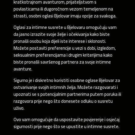
kratkotrajnom avanturom, prijateljstvom s
povlasticama ili dugoročnom vezom temeljenom na
strasti, osobni oglasi Bjelovar imaju opcije za svakoga.
Oglasi za intimne susrete u Bjelovaru omogućuju vam
da jasno izrazite svoje želje i očekivanja kako biste
pronašli osobu koja dijeli iste interese i sklonosti.
Možete postaviti preferencije u vezi s dobi, izgledom,
seksualnim preferencijama i drugim kriterijima kako
biste pronašli savršenog partnera za svoje intimne
avanture.
Sigurno je i diskretno koristiti osobne oglase Bjelovar za
ostvarivanje svojih intimnih želja. Možete razgovarati i
upoznati se s potencijalnim partnerima putem poruka ili
razgovora prije nego što donesete odluku o susretu
uživo.
Ovo vam omogućuje da uspostavite povjerenje i osjećaj
sigurnosti prije nego što se upustite u intimne susrete.