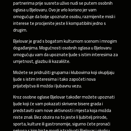
partnerima prije susreta uživo nudi se putem osobnih
oglasa u Bjelovaru. Ovo je vrlo korisno jer vam
omogućuje da bolje upoznate osobu, razmijenite misli i
interese te procijenite jeste li kompatibilni jedno s
drugim.
Bjelovar je grad s bogatom kulturnom scenom i mnogim
događanjima. Mogućnosti osobnih oglasa u Bjelovaru
omogućuju vam da upoznate ljude s istim interesima za
umjetnost, glazbu ili kazalište.
Možete se pridružiti grupama i klubovima koji okupljaju
ljude s istim interesima i tako započeti nova
prijateljstva ili možda i ljubavnu vezu.
Kroz osobne oglase Bjelovar također možete upoznati
ljude koji će vam pokazati skrivene bisere grada i
predstaviti vam nove aktivnosti i mjesta koja možda
niste znali. Bez obzira na to jeste li ljubitelj prirode,
sporta, kulture ili gastronomije, sigurno ćete pronaći
nekoga s kim biste mogli istraživati Bjelovar i okolicu.