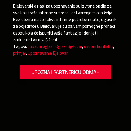
Bjelovarski oglasi za upoznavanje su izvrsna opcija za
sve koji traže intimne susrete i ostvarenje svojih želja.
Bez obzira na to kakve intimne potrebe imate, oglasnik
za pojedince u Bjelovaru je tu da vam pomogne pronaći
osobu koja će ispuniti vaše fantazije i donijeti
zadovoljstvo u vaš život.
Tagovi:
ljubavni oglasi
,
Oglasi Bjelovar
,
osobni kontakti
,
primjer
,
Upoznavanje Bjelovar
UPOZNAJ PARTNERICU ODMAH