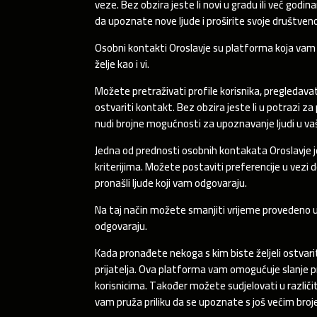
veze. Bez obzira jeste li novi u gradu ili već god
da upoznate nove ljude i proširite svoje društven
Osobni kontakti Oroslavje su platforma koja vam o
želje kao i vi.
Možete pretraživati profile korisnika, pregledavati
ostvariti kontakt. Bez obzira jeste li u potrazi 
nudi brojne mogućnosti za upoznavanje ljudi u v
Jedna od prednosti osobnih kontakata Oroslavje 
kriterijima. Možete postaviti preferencije u vezi d
pronašli ljude koji vam odgovaraju.
Na taj način možete smanjiti vrijeme provedeno u p
odgovaraju.
Kada pronađete nekoga s kim biste željeli ostvarit
prijatelja. Ova platforma vam omogućuje slanje p
korisnicima. Također možete sudjelovati u različi
vam pruža priliku da se upoznate s još većim broje