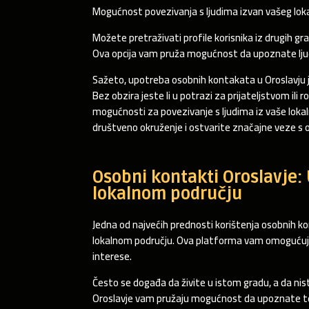
Mogućnost povezivanja s ljudima izvan vašeg loka
Možete pretraživati profile korisnika iz drugih gra
Ova opcija vam pruža mogućnost da upoznate ljude 
Sažeto, upotreba osobnih kontakata u Oroslavju je
Bez obzira jeste li u potrazi za prijateljstvom i
mogućnosti za povezivanje s ljudima iz vaše lokalne 
društveno okruženje i ostvarite značajne veze s os
Osobni kontakti Oroslavje:
lokalnom području
Jedna od najvećih prednosti korištenja osobnih 
lokalnom području. Ova platforma vam omogućuje da
interese.
Često se događa da živite u istom gradu, a da niste
Oroslavje vam pružaju mogućnost da upoznate te l