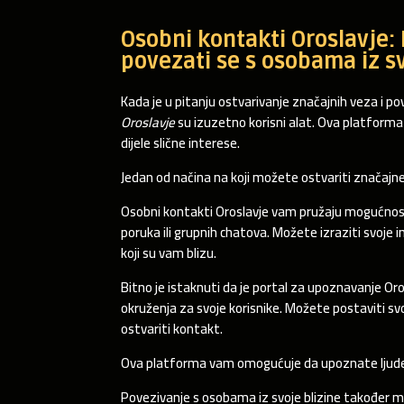
Osobni kontakti Oroslavje: 
povezati se s osobama iz sv
Kada je u pitanju ostvarivanje značajnih veza i po
Oroslavje
su izuzetno korisni alat. Ova platforma 
dijele slične interese.
Jedan od načina na koji možete ostvariti značajne
Osobni kontakti Oroslavje vam pružaju mogućnost
poruka ili grupnih chatova. Možete izraziti svoje in
koji su vam blizu.
Bitno je istaknuti da je portal za upoznavanje Oro
okruženja za svoje korisnike. Možete postaviti svo
ostvariti kontakt.
Ova platforma vam omogućuje da upoznate ljude na
Povezivanje s osobama iz svoje blizine također m