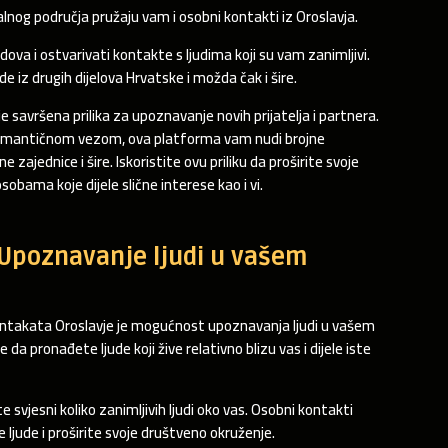
lnog područja pružaju vam i osobni kontakti iz Oroslavja.
dova i ostvarivati kontakte s ljudima koji su vam zanimljivi.
iz drugih dijelova Hrvatske i možda čak i šire.
 savršena prilika za upoznavanje novih prijatelja i partnera.
li romantičnom vezom, ova platforma vam nudi brojne
zajednice i šire. Iskoristite ovu priliku da proširite svoje
obama koje dijele slične interese kao i vi.
 Upoznavanje ljudi u vašem
kontakata Oroslavje je mogućnost upoznavanja ljudi u vašem
 pronađete ljude koji žive relativno blizu vas i dijele iste
 svjesni koliko zanimljivih ljudi oko vas. Osobni kontakti
jude i proširite svoje društveno okruženje.