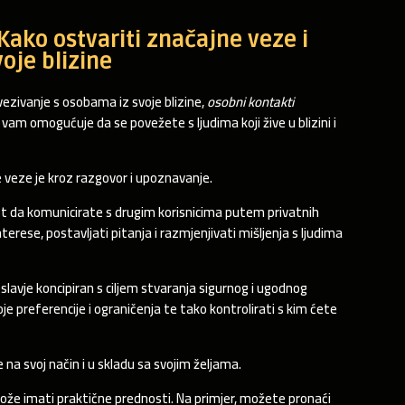
Kako ostvariti značajne veze i
oje blizine
vezivanje s osobama iz svoje blizine,
osobni kontakti
vam omogućuje da se povežete s ljudima koji žive u blizini i
 veze je kroz razgovor i upoznavanje.
 da komunicirate s drugim korisnicima putem privatnih
terese, postavljati pitanja i razmjenjivati mišljenja s ljudima
slavje koncipiran s ciljem stvaranja sigurnog i ugodnog
je preferencije i ograničenja te tako kontrolirati s kim ćete
 svoj način i u skladu sa svojim željama.
ože imati praktične prednosti. Na primjer, možete pronaći