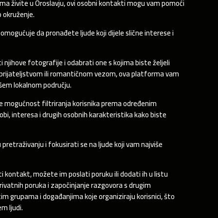
inama živite u Oroslavju, ovi osobni kontakti mogu vam pomoći
o okruženje.
mogućuje da pronađete ljude koji dijele slične interese i
 njihove fotografije i odabrati one s kojima biste željeli
za prijateljstvom ili romantičnom vezom, ova platforma vam
ašem lokalnom području.
je mogućnost filtriranja korisnika prema određenim
obi, interesa i drugih osobnih karakteristika kako biste
retraživanju i fokusirati se na ljude koji vam najviše
i kontakt, možete im poslati poruku ili dodati ih u listu
rivatnih poruka i započinjanje razgovora s drugim
tim grupama i događanjima koje organiziraju korisnici, što
m ljudi.