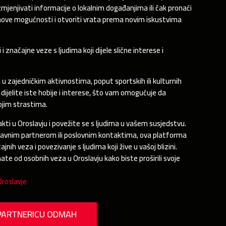
azmjenjivati informacije o lokalnim događanjima ili čak pronaći
nove mogućnosti i otvoriti vrata prema novim iskustvima
značajne veze s ljudima koji dijele slične interese i
u zajedničkim aktivnostima, poput sportskih ili kulturnih
dijelite iste hobije i interese, što vam omogućuje da
ojim strastima.
kti u Oroslavju i povežite se s ljudima u vašem susjedstvu.
ljubavnim partnerom ili poslovnim kontaktima, ova platforma
ih veza i povezivanje s ljudima koji žive u vašoj blizini.
mate od osobnih veza u Oroslavju kako biste proširili svoje
roslavje
PARTNERICU ODMAH