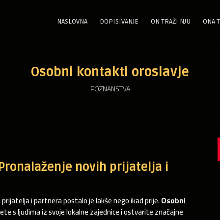
NASLOVNA
DOPISIVANJE
ON TRAŽI NJU
ONA T
Osobni kontakti oroslavje
POZNANSTVA
Pronalaženje novih prijatelja i
ijatelja i partnera postalo je lakše nego ikad prije.
Osobni
te s ljudima iz svoje lokalne zajednice i ostvarite značajne