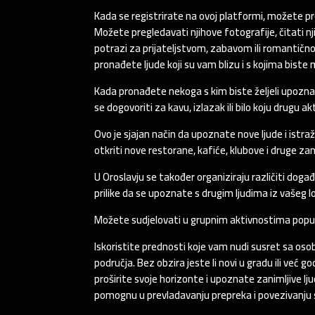
Kada se registrirate na ovoj platformi, možete pretr
Možete pregledavati njihove fotografije, čitati nji
potrazi za prijateljstvom, zabavom ili romanti
pronađete ljude koji su vam blizu i s kojima biste 
Kada pronađete nekoga s kim biste željeli upozna
se dogovoriti za kavu, izlazak ili bilo koju drugu ak
Ovo je sjajan način da upoznate nove ljude i istr
otkriti nove restorane, kafiće, klubove i druge zan
U Oroslavju se također organiziraju različiti doga
prilike da se upoznate s drugim ljudima iz vašeg 
Možete sudjelovati u grupnim aktivnostima poput i
Iskoristite prednosti koje vam nudi susret sa oso
područja. Bez obzira jeste li novi u gradu ili već 
proširite svoje horizonte i upoznate zanimljive lju
pomognu u prevladavanju prepreka i povezivanju s 