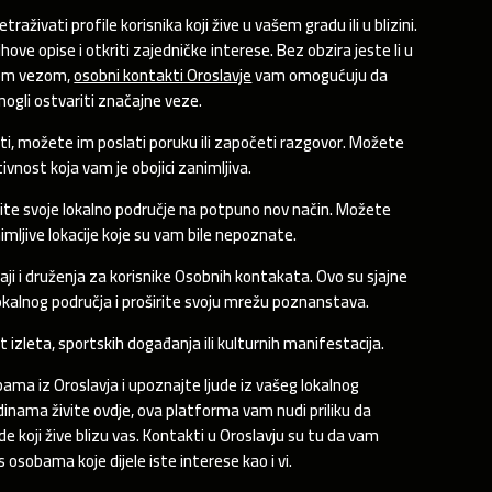
aživati profile korisnika koji žive u vašem gradu ili u blizini.
hove opise i otkriti zajedničke interese. Bez obzira jeste li u
čnom vezom,
osobni kontakti Oroslavje
vam omogućuju da
mogli ostvariti značajne veze.
ti, možete im poslati poruku ili započeti razgovor. Možete
tivnost koja vam je obojici zanimljiva.
ažite svoje lokalno područje na potpuno nov način. Možete
imljive lokacije koje su vam bile nepoznate.
đaji i druženja za korisnike Osobnih kontakata. Ovo su sjajne
lokalnog područja i proširite svoju mrežu poznanstava.
zleta, sportskih događanja ili kulturnih manifestacija.
bama iz Oroslavja i upoznajte ljude iz vašeg lokalnog
godinama živite ovdje, ova platforma vam nudi priliku da
de koji žive blizu vas. Kontakti u Oroslavju su tu da vam
osobama koje dijele iste interese kao i vi.