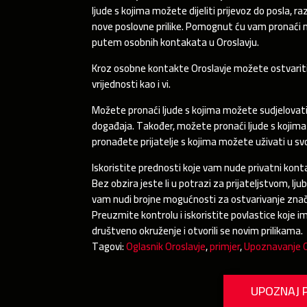
ljude s kojima možete dijeliti prijevoz do posla, r
nove poslovne prilike. Pomognut ću vam pronaći 
putem osobnih kontakata u Oroslavju.
Kroz osobne kontakte Oroslavje možete ostvariti i 
vrijednosti kao i vi.
Možete pronaći ljude s kojima možete sudjelovati 
događaja. Također, možete pronaći ljude s kojima 
pronađete prijatelje s kojima možete uživati u sv
Iskoristite prednosti koje vam nude privatni konta
Bez obzira jeste li u potrazi za prijateljstvom, 
vam nudi brojne mogućnosti za ostvarivanje značajn
Preuzmite kontrolu i iskoristite povlastice koje i
društveno okruženje i otvorili se novim prilikama.
Tagovi:
Oglasnik Oroslavje
,
primjer
,
Upoznavanje O
UPOZNAJ 