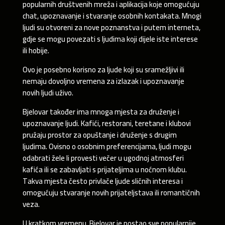
popularnih društvenih mreža i aplikacija koje omogućuju
chat, upoznavanje i stvaranje osobnih kontakata. Mnogi
ljudi su otvoreni za nove poznanstva i putem interneta,
gdje se mogu povezati s ljudima koji dijele iste interese
ili hobije.
Ovo je posebno korisno za ljude koji su sramežljivi ili
nemaju dovoljno vremena za izlazak i upoznavanje
novih ljudi uživo.
Bjelovar također ima mnoga mjesta za druženje i
upoznavanje ljudi. Kafići, restorani, teretane i klubovi
pružaju prostor za opuštanje i druženje s drugim
ljudima. Ovisno o osobnim preferencijama, ljudi mogu
odabrati žele li provesti večer u ugodnoj atmosferi
kafića ili se zabavljati s prijateljima u noćnom klubu.
Takva mjesta često privlače ljude sličnih interesa i
omogućuju stvaranje novih prijateljstava ili romantičnih
veza.
U kratkom vremenu, Bjelovar je postao sve popularnije