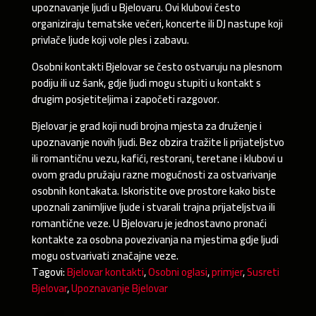
upoznavanje ljudi u Bjelovaru. Ovi klubovi često
organiziraju tematske večeri, koncerte ili DJ nastupe koji
privlače ljude koji vole ples i zabavu.
Osobni kontakti Bjelovar se često ostvaruju na plesnom
podiju ili uz šank, gdje ljudi mogu stupiti u kontakt s
drugim posjetiteljima i započeti razgovor.
Bjelovar je grad koji nudi brojna mjesta za druženje i
upoznavanje novih ljudi. Bez obzira tražite li prijateljstvo
ili romantičnu vezu, kafići, restorani, teretane i klubovi u
ovom gradu pružaju razne mogućnosti za ostvarivanje
osobnih kontakata. Iskoristite ove prostore kako biste
upoznali zanimljive ljude i stvarali trajna prijateljstva ili
romantične veze. U Bjelovaru je jednostavno pronaći
kontakte za osobna povezivanja na mjestima gdje ljudi
mogu ostvarivati značajne veze.
Tagovi:
Bjelovar kontakti
,
Osobni oglasi
,
primjer
,
Susreti
Bjelovar
,
Upoznavanje Bjelovar