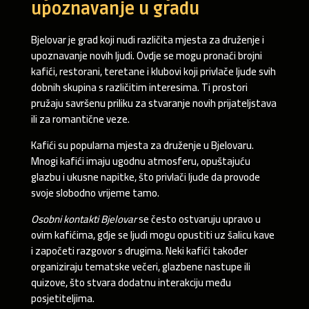
upoznavanje u gradu
Bjelovar je grad koji nudi različita mjesta za druženje i
upoznavanje novih ljudi. Ovdje se mogu pronaći brojni
kafići, restorani, teretane i klubovi koji privlače ljude svih
dobnih skupina s različitim interesima. Ti prostori
pružaju savršenu priliku za stvaranje novih prijateljstava
ili za romantične veze.
Kafići su popularna mjesta za druženje u Bjelovaru.
Mnogi kafići imaju ugodnu atmosferu, opuštajuću
glazbu i ukusne napitke, što privlači ljude da provode
svoje slobodno vrijeme tamo.
Osobni kontakti Bjelovar
se često ostvaruju upravo u
ovim kafićima, gdje se ljudi mogu opustiti uz šalicu kave
i započeti razgovor s drugima. Neki kafići također
organiziraju tematske večeri, glazbene nastupe ili
quizove, što stvara dodatnu interakciju među
posjetiteljima.