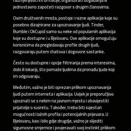
razmjenjivati informacije, organizirati događanja ili
jednostavno započeti razgovor s drugim članovima.
Osim društvenih mreža, postoje i razne aplikacije koje su
posebno dizajnirane za upoznavanje ljudi. Tinder,
Bumble i OkCupid samo su neke od popularnih aplikacija
koje su dostupne i u Bjelovaru. Ove aplikacije omogućuju
korisnicima da pregledavaju profile drugih ljudi,
razgovaraju putem chatova i dogovore sastanke.
Često su dostupne i opcije filtriranja prema interesima,
dobi ili lokaciji, što pomaže ljudima da pronađu ljude koji
im odgovaraju.
Međutim, važno je biti oprezan prilikom upoznavanja
ljudi putem interneta i aplikacija. Uvijek je preporučljivo
upoznati se s nekim na javnom mjestu i obavijestiti
prijatelje o susretu. Također, treba biti svjestan
mogućnosti lažnih profila i potencijalnih prijevara. U
Bjelovaru, kao i bilo gdje drugdje, važno je slijediti
sigurnosne smjernice i povjeravati svoj instinkt prilikom