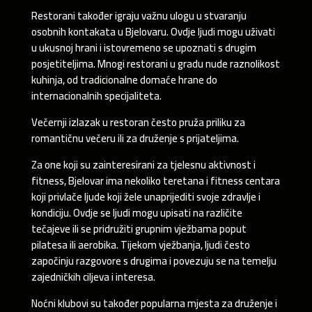
Restorani također igraju važnu ulogu u stvaranju
osobnih kontakata u Bjelovaru. Ovdje ljudi mogu uživati
u ukusnoj hrani i istovremeno se upoznati s drugim
posjetiteljima. Mnogi restorani u gradu nude raznolikost
kuhinja, od tradicionalne domaće hrane do
internacionalnih specijaliteta.
Večernji izlazak u restoran često pruža priliku za
romantičnu večeru ili za druženje s prijateljima.
Za one koji su zainteresirani za tjelesnu aktivnost i
fitness, Bjelovar ima nekoliko teretana i fitness centara
koji privlače ljude koji žele unaprijediti svoje zdravlje i
kondiciju. Ovdje se ljudi mogu upisati na različite
tečajeve ili se pridružiti grupnim vježbama poput
pilatesa ili aerobika. Tijekom vježbanja, ljudi često
započinju razgovore s drugima i povezuju se na temelju
zajedničkih ciljeva i interesa.
Noćni klubovi su također popularna mjesta za druženje i