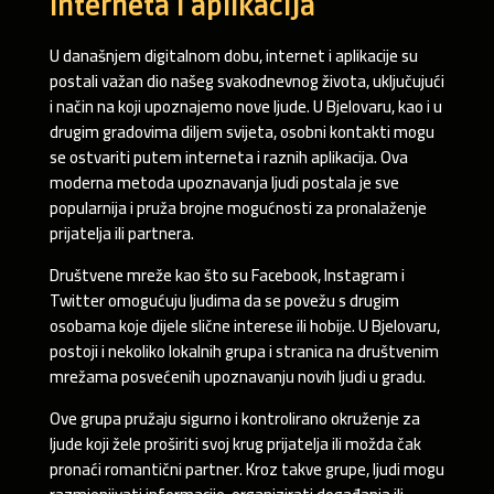
interneta i aplikacija
U današnjem digitalnom dobu, internet i aplikacije su
postali važan dio našeg svakodnevnog života, uključujući
i način na koji upoznajemo nove ljude. U Bjelovaru, kao i u
drugim gradovima diljem svijeta, osobni kontakti mogu
se ostvariti putem interneta i raznih aplikacija. Ova
moderna metoda upoznavanja ljudi postala je sve
popularnija i pruža brojne mogućnosti za pronalaženje
prijatelja ili partnera.
Društvene mreže kao što su Facebook, Instagram i
Twitter omogućuju ljudima da se povežu s drugim
osobama koje dijele slične interese ili hobije. U Bjelovaru,
postoji i nekoliko lokalnih grupa i stranica na društvenim
mrežama posvećenih upoznavanju novih ljudi u gradu.
Ove grupa pružaju sigurno i kontrolirano okruženje za
ljude koji žele proširiti svoj krug prijatelja ili možda čak
pronaći romantični partner. Kroz takve grupe, ljudi mogu