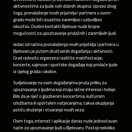
aktivnostima za ljude svih dobnih skupina. Upravo zbog
toga, pronalaženje novih prijatelja i partnera u ovom
gradu može biti izuzetno zanimljivo i uzbudljivo
iskustvo. Osobni kontakti Bjelovar nude brojne
mogućnosti za upoznavanje privlačnih i zanimljivih ljudi.
Jedan od načina pronalaženja novih prijatelja i partnera u
Bjelovaru je putem društvenih događanja i aktivnosti.
Grad redovito organizira različite manifestacije,
koncerte, sajmove i sportske događaje koji privlače ljude
iz cijelog grada i okolice.
Sudjelovanje na ovim događanjima pruža priliku za
upoznavanje s ljudima koji imaju slične interese i hobije.
Bilo da je riječ o glazbenim koncertima, kulturnim
izložbama ili sportskim natjecanjima, takva okupljanja
potiču druženje i stvaranje novih veza.
Osim toga, internet i aplikacije danas nude jednostavan
način za upoznavanje ljudi u Bjelovaru. Postoji nekoliko