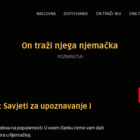
NASLOVNA
DOPISIVANJE
ON TRAŽI NJU
ONA T
On traži njega njemačka
POZNANSTVA
: Savjeti za upoznavanje i
dobiva na popularnosti. U ovom članku ćemo vam dati
era u Njemačkoj.