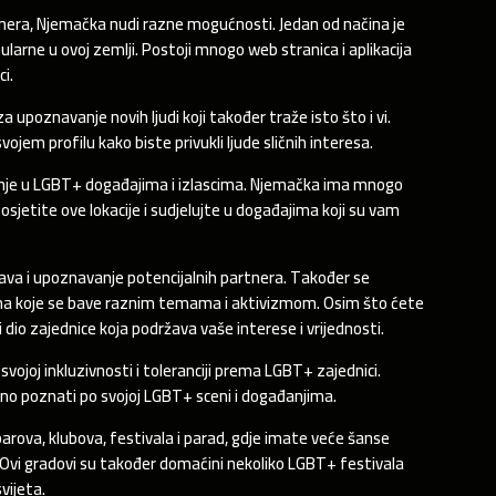
tnera, Njemačka nudi razne mogućnosti. Jedan od načina je
ularne u ovoj zemlji. Postoji mnogo web stranica i aplikacija
i.
a upoznavanje novih ljudi koji također traže isto što i vi.
ojem profilu kako biste privukli ljude sličnih interesa.
anje u LGBT+ događajima i izlascima. Njemačka ima mnogo
sjetite ove lokacije i sudjelujte u događajima koji su vam
tava i upoznavanje potencijalnih partnera. Također se
ma koje se bave raznim temama i aktivizmom. Osim što ćete
i dio zajednice koja podržava vaše interese i vrijednosti.
joj inkluzivnosti i toleranciji prema LGBT+ zajednici.
no poznati po svojoj LGBT+ sceni i događanjima.
va, klubova, festivala i parad, gdje imate veće šanse
. Ovi gradovi su također domaćini nekoliko LGBT+ festivala
svijeta.