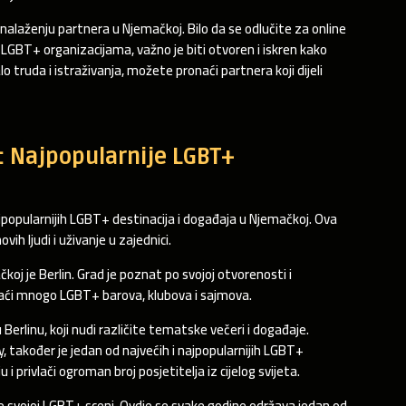
laženju partnera u Njemačkoj. Bilo da se odlučite za online
e LGBT+ organizacijama, važno je biti otvoren i iskren kako
lo truda i istraživanja, možete pronaći partnera koji dijeli
: Najpopularnije LGBT+
ajpopularnijih LGBT+ destinacija i događaja u Njemačkoj. Ova
 ljudi i uživanje u zajednici.
oj je Berlin. Grad je poznat po svojoj otvorenosti i
aći mnogo LGBT+ barova, klubova i sajmova.
erlinu, koji nudi različite tematske večeri i događaje.
, također je jedan od najvećih i najpopularnijih LGBT+
i privlači ogroman broj posjetitelja iz cijelog svijeta.
 po svojoj LGBT+ sceni. Ovdje se svake godine održava jedan od