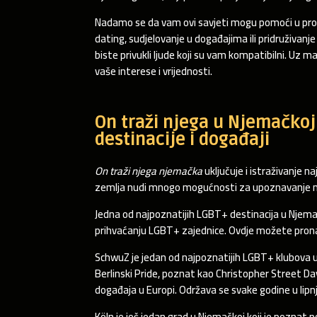
Nadamo se da vam ovi savjeti mogu pomoći u prona
dating, sudjelovanje u događajima ili pridruživanj
biste privukli ljude koji su vam kompatibilni. Uz ma
vaše interese i vrijednosti.
On traži njega u Njemačkoj
destinacije i događaji
On traži njega njemačka
uključuje i istraživanje n
zemlja nudi mnogo mogućnosti za upoznavanje novih
Jedna od najpoznatijih LGBT+ destinacija u Njemačk
prihvaćanju LGBT+ zajednice. Ovdje možete pron
SchwuZ je jedan od najpoznatijih LGBT+ klubova u B
Berlinski Pride, poznat kao Christopher Street Day
događaja u Europi. Održava se svake godine u lipnju 
Köln je još jedan grad u Njemačkoj koji je poznat