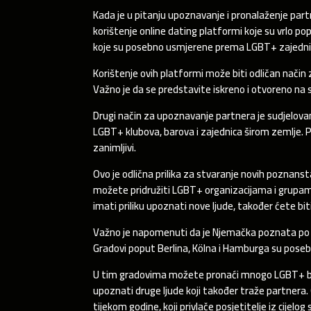
Kada je u pitanju upoznavanje i pronalaženje par
korištenje online dating platformi koje su vrlo pop
koje su posebno usmjerene prema LGBT+ zajednic
Korištenje ovih platformi može biti odličan način z
Važno je da se predstavite iskreno i otvoreno na sv
Drugi način za upoznavanje partnera je sudjelov
LGBT+ klubova, barova i zajednica širom zemlje. Po
zanimljivi.
Ovo je odlična prilika za stvaranje novih poznans
možete pridružiti LGBT+ organizacijama i grupa
imati priliku upoznati nove ljude, također ćete bit
Važno je napomenuti da je Njemačka poznata po svo
Gradovi poput Berlina, Kölna i Hamburga su poseb
U tim gradovima možete pronaći mnogo LGBT+ baro
upoznati druge ljude koji također traže partnera
tijekom godine, koji privlače posjetitelje iz cijelog 