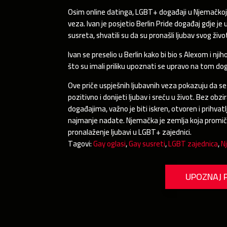
Osim online datinga, LGBT+ događaji u Njemačkoj 
veza. Ivan je posjetio Berlin Pride događaj gdje 
susreta, shvatili su da su pronašli ljubav svog živo
Ivan se preselio u Berlin kako bi bio s Alexom i njih
što su imali priliku upoznati se upravo na tom doga
Ove priče uspješnih ljubavnih veza pokazuju da se
pozitivno i donijeti ljubav i sreću u život. Bez ob
događajima, važno je biti iskren, otvoren i prihvat
najmanje nadate. Njemačka je zemlja koja promiče
pronalaženje ljubavi u LGBT+ zajednici.
Tagovi:
Gay oglasi
,
Gay susreti
,
LGBT zajednica
,
N
UPOZNAJ 