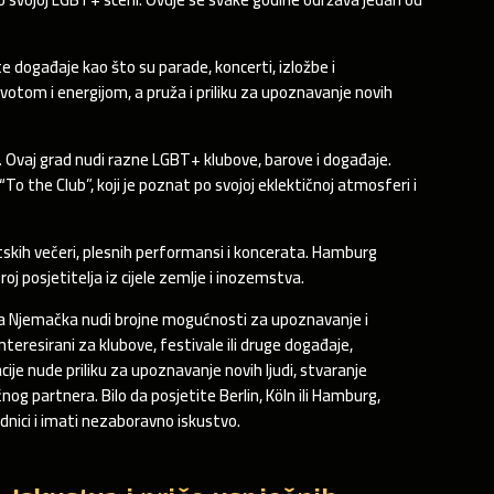
ite događaje kao što su parade, koncerti, izložbe i
votom i energijom, a pruža i priliku za upoznavanje novih
 Ovaj grad nudi razne LGBT+ klubove, barove i događaje.
 the Club”, koji je poznat po svojoj eklektičnoj atmosferi i
skih večeri, plesnih performansi i koncerata. Hamburg
broj posjetitelja iz cijele zemlje i inozemstva.
, a Njemačka nudi brojne mogućnosti za upoznavanje i
nteresirani za klubove, festivale ili druge događaje,
ije nude priliku za upoznavanje novih ljudi, stvaranje
nog partnera. Bilo da posjetite Berlin, Köln ili Hamburg,
dnici i imati nezaboravno iskustvo.