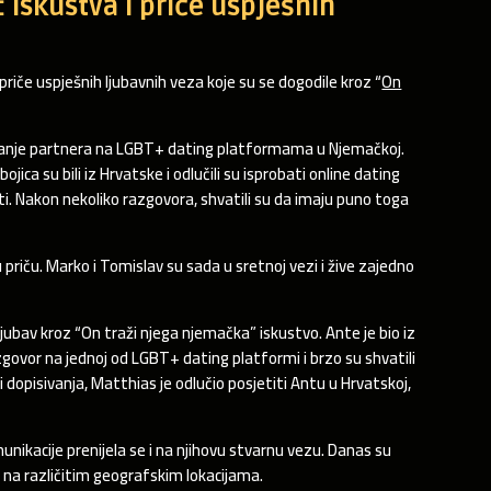
 Iskustva i priče uspješnih
priče uspješnih ljubavnih veza koje su se dogodile kroz “
On
navanje partnera na LGBT+ dating platformama u Njemačkoj.
jica su bili iz Hrvatske i odlučili su isprobati online dating
sti. Nakon nekoliko razgovora, shvatili su da imaju puno toga
 priču. Marko i Tomislav su sada u sretnoj vezi i žive zajedno
jubav kroz “On traži njega njemačka” iskustvo. Ante je bio iz
govor na jednoj od LGBT+ dating platformi i brzo su shvatili
dopisivanja, Matthias je odlučio posjetiti Antu u Hrvatskoj,
munikacije prenijela se i na njihovu stvarnu vezu. Danas su
ve na različitim geografskim lokacijama.