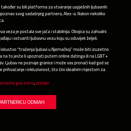
također su bili platforma za stvaranje uspješnih ljubavnih
je upoznao svog sadašnjeg partnera, Alex-a. Nakon nekoliko
ta.
ova veza je postala sve jača i stabilnija. Obojica su zahvalni
đaju i ostvariti ljubavnu vezu koju su oduvijek željeli.
 iskustvo “traženja ljubavi u Njemačkoj” može biti izuzetno
zira na to jeste li upoznati putem online datinga ili na LGBT+
ljiv. Ljubav ne poznaje granice i može vas pronaći kad god se
 prihvaćanje i inkluzivnost, što čini idealnim mjestom za
jemačka gay scena
,
primjer
PARTNERICU ODMAH