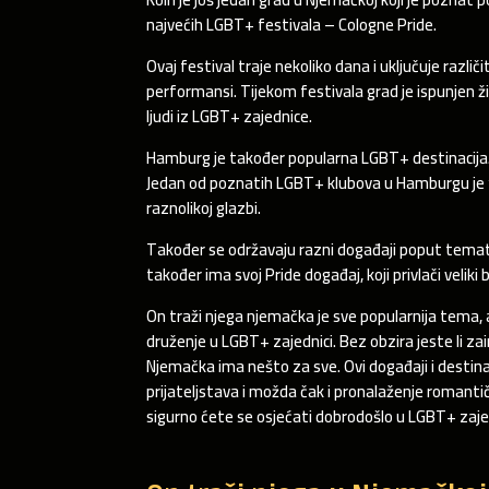
najvećih LGBT+ festivala – Cologne Pride.
Ovaj festival traje nekoliko dana i uključuje različ
performansi. Tijekom festivala grad je ispunjen ži
ljudi iz LGBT+ zajednice.
Hamburg je također popularna LGBT+ destinacija.
Jedan od poznatih LGBT+ klubova u Hamburgu je “To
raznolikoj glazbi.
Također se održavaju razni događaji poput temat
također ima svoj Pride događaj, koji privlači veliki 
On traži njega njemačka je sve popularnija tema
druženje u LGBT+ zajednici. Bez obzira jeste li zai
Njemačka ima nešto za sve. Ovi događaji i destinac
prijateljstava i možda čak i pronalaženje romantič
sigurno ćete se osjećati dobrodošlo u LGBT+ zaje