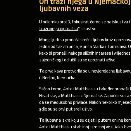
On traži njega u Njemačkoj:
ljubavnih veza
U odlomku broj 3, fokusirat ćemo se na iskustva i 
traži njega njemačka
” iskustvo.
Mnogi ljudi su pronašli sreću i ljubav kroz upoz
Jedna od takvih priča je priča Marka i Tomislava. Obo
kako bi pronašli nekoga sličnih interesa i vrijedno
zajedničkog i odlučili su se upoznati uživo.
Ta prva kava pretvorila se u nevjerojatnu ljubavnu
u Berlinu, Njemačka.
Slično tome, Ante i Matthias su također pronašli l
Hrvatske, a Matthias iz Njemačke. Započeli su raz
da se međusobno privlače. Nakon nekoliko mjeseci 
gdje su se prvi put sreli uživo.
Ta ljubavna iskra koju su osjetili putem online ko
Ante i Matthias u stabilnoj i sretnoj vezi, iako ži