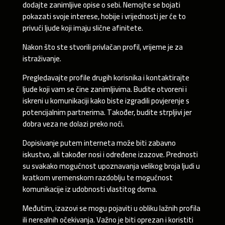
dodajte zanimljive opise o sebi. Nemojte se bojati
pokazati svoje interese, hobije i vrijednosti jer će to
privući ljude koji imaju slične afinitete.
Nakon što ste stvorili privlačan profil, vrijeme je za
istraživanje.
Pregledavajte profile drugih korisnika i kontaktirajte
ljude koji vam se čine zanimljivima. Budite otvoreni i
iskreni u komunikaciji kako biste izgradili povjerenje s
potencijalnim partnerima. Također, budite strpljivi jer
dobra veza ne dolazi preko noći.
Dopisivanje putem interneta može biti zabavno
iskustvo, ali također nosi i određene izazove. Prednosti
su svakako mogućnost upoznavanja velikog broja ljudi u
kratkom vremenskom razdoblju te mogućnost
komunikacije iz udobnosti vlastitog doma.
Međutim, izazovi se mogu pojaviti u obliku lažnih profila
ili nerealnih očekivanja. Važno je biti oprezan i koristiti