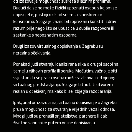
od izazova je mogućnost susreta s lažnim profilima.
Budući da se ne može fizički upoznati osobu s kojom se
dopisujete, postoji rizik od susreta s neiskrenim
korisnicima. Stoga je važno biti oprezan i koristiti zdrav
razum prije nego što se upustite u dublje razgovore ili
sastanke s nepoznatim osobama.
Drugi izazov virtualnog dopisivanja u Zagrebu su
nerealna očekivanja.
Ponekad ljudi stvaraju idealizirane slike o drugoj osobi na
temelju njihovih profila ili poruka. Međutim, važno je biti
svjestan da se prava osoba može razlikovati od njenog
virtualnog predstavljanja. Stoga je bitno biti otvoren i
realan u očekivanjima kako bi se izbjegla razočaranja.
Ipak, unatoč izazovima, virtualno dopisivanje u Zagrebu
pruža mogućnost za stvaranje vrijednih veza i odnosa.
Mnogi ljudi su pronašli prijateljstva, partnere ili čak
životne saputnike putem online dopisivanja.