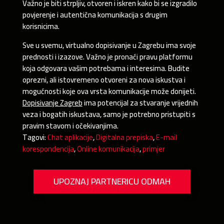
Važno je biti strpljiv, otvoren i iskren kako bi se izgradilo
povjerenje i autentična komunikacija s drugim
korisnicima.
Sve u svemu, virtualno dopisivanje u Zagrebu ima svoje
prednosti i izazove. Važno je pronaći pravu platformu
koja odgovara vašim potrebama i interesima. Budite
oprezni, ali istovremeno otvoreni za nova iskustva i
mogućnosti koje ova vrsta komunikacije može donijeti.
Dopisivanje Zagreb
ima potencijal za stvaranje vrijednih
veza i bogatih iskustava, samo je potrebno pristupiti s
pravim stavom i očekivanjima.
Tagovi:
Chat aplikacije
,
Digitalna prepiska
,
E-mail
korespondencija
,
Online komunikacija
,
primjer
UPOZNAJ PARTNERICU ODMAH