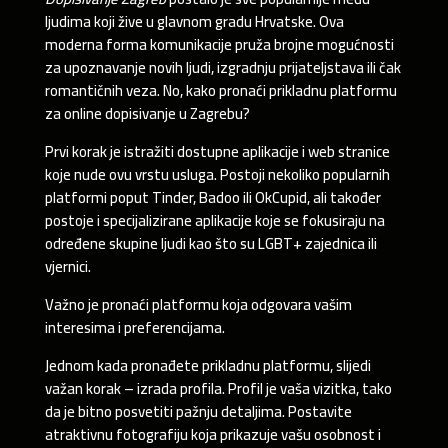
ljudima koji žive u glavnom gradu Hrvatske. Ova
moderna forma komunikacije pruža brojne mogućnosti
za upoznavanje novih ljudi, izgradnju prijateljstava ili čak
romantičnih veza. No, kako pronaći prikladnu platformu
za online dopisivanje u Zagrebu?
Prvi korak je istražiti dostupne aplikacije i web stranice
koje nude ovu vrstu usluga. Postoji nekoliko popularnih
platformi poput Tinder, Badoo ili OkCupid, ali također
postoje i specijalizirane aplikacije koje se fokusiraju na
određene skupine ljudi kao što su LGBT+ zajednica ili
vjernici.
Važno je pronaći platformu koja odgovara vašim
interesima i preferencijama.
Jednom kada pronađete prikladnu platformu, slijedi
važan korak – izrada profila. Profil je vaša vizitka, tako
da je bitno posvetiti pažnju detaljima. Postavite
atraktivnu fotografiju koja prikazuje vašu osobnost i